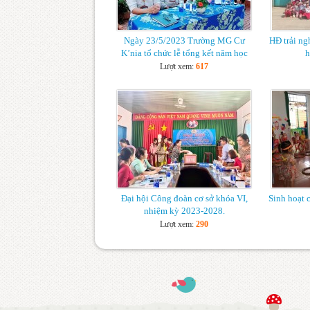
Ngày 23/5/2023 Trường MG Cư
HĐ trải ng
K’nia tổ chức lễ tổng kết năm học
h
2022-2023.
Lượt xem:
617
Đại hội Công đoàn cơ sở khóa VI,
Sinh hoạt 
nhiệm kỳ 2023-2028.
Lượt xem:
290