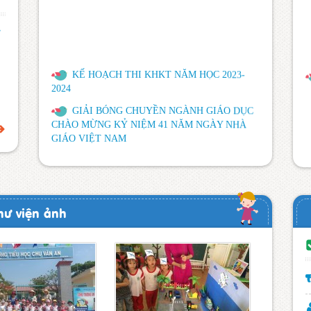
”
KẾ HOẠCH THI KHKT NĂM HỌC 2023-
2024
GIẢI BÓNG CHUYỀN NGÀNH GIÁO DỤC
CHÀO MỪNG KỶ NIỆM 41 NĂM NGÀY NHÀ
GIÁO VIỆT NAM
HỘI NGHỊ TỔNG KẾT NĂM HỌC 2022-
2023
LUÂTH THANH TRA NĂM 2022
BỘ GIÁO DỤC VÀ ĐÀO TẠO BÃI BỎ MỘT
hư viện ảnh
SỐ THÔNG TƯ
Quyết định công khai quyết toán thu chi NSNN
năm 2022
THỰC HIỆN CÁC KHOẢN THU NĂM HỌC
2022-2023