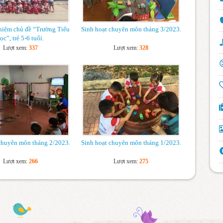
HƯỚNG DẪN XÉT TỐT NGHIỆP THCS
NĂM HỌC 2021-2022
BÁO CÁO TỔNG KẾT NĂM HỌC 2021-
hiệm chủ đề “Trường Tiểu
Sinh hoạt chuyên môn tháng 3/2023.
ọc”, trẻ 5-6 tuổi.
2022
Lượt xem:
337
Lượt xem:
328
BÁO CÁO CÔNG TÁC XÂY DỰNG CSVC
NĂM HỌC 2022-2023
chuyên môn tháng 2/2023.
Sinh hoạt chuyên môn tháng 1/2023.
Lượt xem:
266
Lượt xem:
275